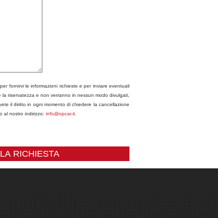
per fornirvi le informazioni richieste e per inviare eventuali
re la riservatezza e non verranno in nessun modo divulgati,
vete il diritto in ogni momento di chiedere la cancellazione
 al nostro indirizzo:
info@opcar.it
.
 LA RICHIESTA