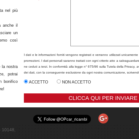
ta nel più
a anche il
asciare un
remo così
I dati e le informazioni forniti vengono registrati e verranno utilizzati unicamente 
promozioni. I dati personali saranno trattati con ogni criterio atto a salvaguarda
 la nostra
ne ceduti a terzi. In conformità alla legge n° 675/96 sulla Tutela della Privacy, a
dei dati, con la conseguente esclusione da ogni nostra comunicazione, scrivendo
ze, potrai
n bonifico
ACCETTO
NON ACCETTO
re!
CLICCA QUI PER INVIARE
- 10148
,