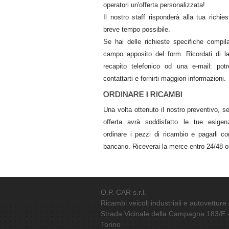
operatori un'offerta personalizzata!
Il nostro staff risponderà alla tua richies
breve tempo possibile.
Se hai delle richieste specifiche compil
campo apposito del form. Ricordati di l
recapito telefonico od una e-mail: pot
contattarti e fornirti maggiori informazioni.
ORDINARE I RICAMBI
Una volta ottenuto il nostro preventivo, se
offerta avrà soddisfatto le tue esigen
ordinare i pezzi di ricambio e pagarli co
bancario. Riceverai la merce entro 24/48 o
O.P. CAR s.r.l.
Ricambi veicoli industriali e autovetture
Strada Vicinale della Campagna 183/E 
Torino