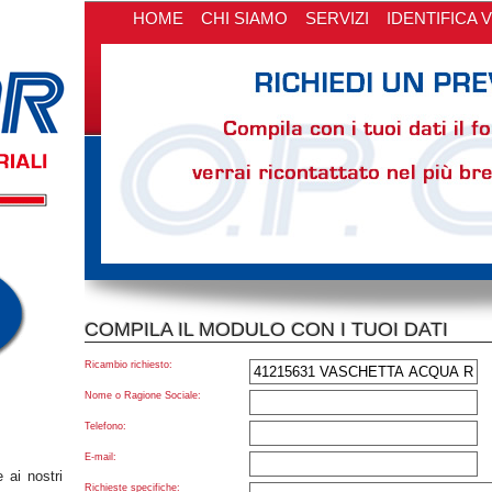
HOME
CHI SIAMO
SERVIZI
IDENTIFICA 
CONTATTI
COMPILA IL MODULO CON I TUOI DATI
Ricambio richiesto:
Nome o Ragione Sociale:
Telefono:
E-mail:
 ai nostri
Richieste specifiche: