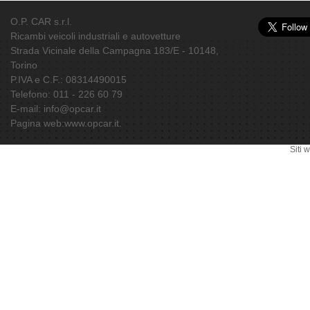
O.P. CAR s.r.l.
Ricambi veicoli industriali e autovetture
Strada Vicinale della Campagna 183/E - 10148
,
Torino
P.IVA e C.F.: 08314490015
Telefono:
011 - 226 60 79
E-mail:
info@opcar.it
Pagina web:
www.opcar.it
.
Siti 