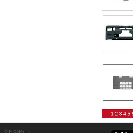
1
2
3
4
5
O.P. CAR s.r.l.