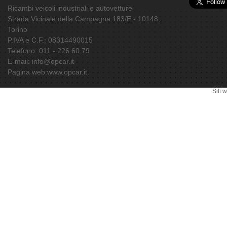
Ricambi veicoli industriali e autovetture
Strada Vicinale della Campagna 183/E - 10148
,
Torino
P.IVA e C.F.: 08314490015
Telefono:
011 - 226 60 79
E-mail:
info@opcar.it
Pagina web:
www.opcar.it
.
Siti 